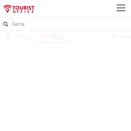
MONTIGLIO
PUNTI DI
Filtra
MONFERRATO
INTERESSE
PERCORSI
EVENTI