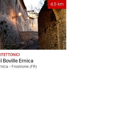
4,5
km
ITETTONICI
i Boville Ernica
rnica - Frosinone (FR)