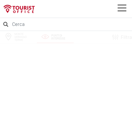
MONTE
PUNTI DI
Filtra
GRIMANO
INTERESSE
TERME
PERCORSI
EVENTI