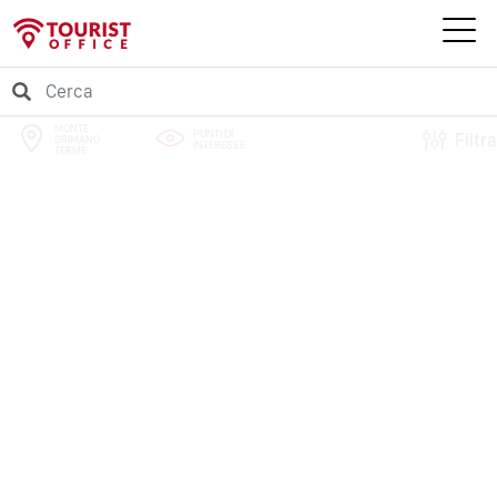
MONTE
PUNTI DI
Filtra
GRIMANO
INTERESSE
TERME
PERCORSI
EVENTI