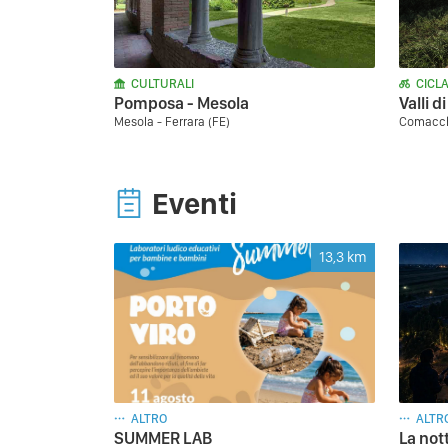
CULTURALI
CICLA
Pomposa - Mesola
Valli 
Mesola - Ferrara (FE)
Comacchi
Eventi
13,3
km
ALTRO
ALTR
SUMMER LAB
La not