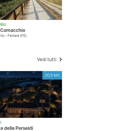
BILI
di Comacchio
o - Ferrara (FE)
Vedi tutti
20,5
km
O
te delle Perseidi