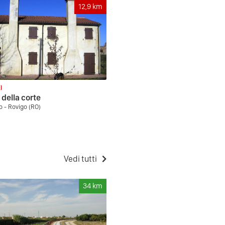
12,9
km
I
della corte
o - Rovigo (RO)
Vedi tutti
34
km