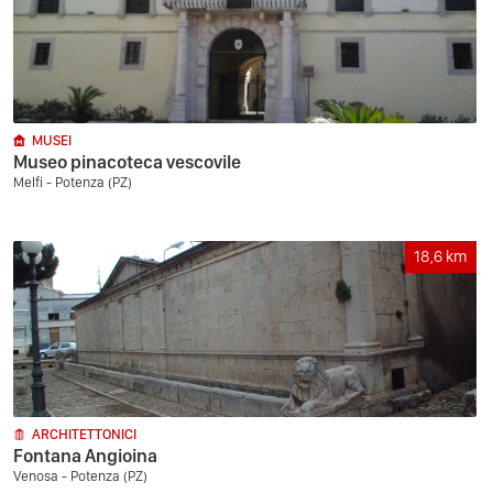
MUSEI
Museo pinacoteca vescovile
Melfi - Potenza (PZ)
18,6
km
ARCHITETTONICI
Fontana Angioina
Venosa - Potenza (PZ)