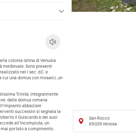
lla colonia latina di Venusia
età medievale. Sono presenti
alizzato nel I sec. d.C. e
i, tra cui una domus con mosaici, un
tissima Trinità, integralmente
ttive: dalla domus romana
ll'impianto abbaziale
erventi successivi si segnala la
oberto il Guiscardo e dei suoi
San Rocco
i accede all'Incompiuta, un
85029
Venosa
e mai portato a compimento.