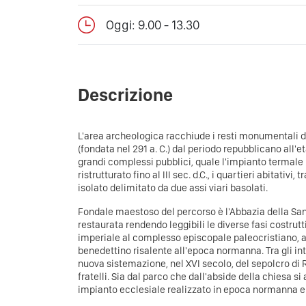
Oggi: 9.00 - 13.30
Descrizione
L'area archeologica racchiude i resti monumentali de
(fondata nel 291 a. C.) dal periodo repubblicano all'
grandi complessi pubblici, quale l'impianto termale re
ristrutturato fino al III sec. d.C., i quartieri abitativ
isolato delimitato da due assi viari basolati.
Fondale maestoso del percorso è l'Abbazia della San
restaurata rendendo leggibili le diverse fasi costru
imperiale al complesso episcopale paleocristiano, a
benedettino risalente all'epoca normanna. Tra gli int
nuova sistemazione, nel XVI secolo, del sepolcro di R
fratelli. Sia dal parco che dall'abside della chiesa s
impianto ecclesiale realizzato in epoca normanna 