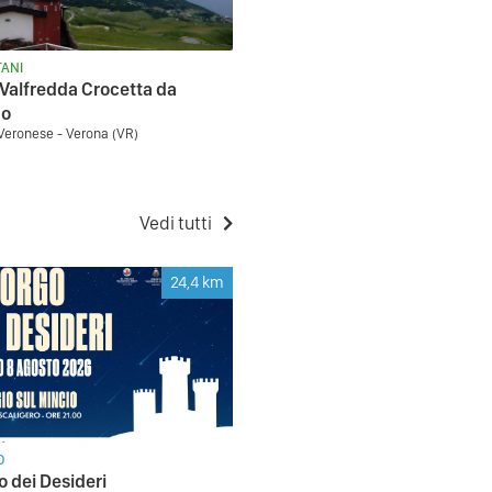
ANI
Valfredda Crocetta da
no
Veronese - Verona (VR)
Vedi tutti
24,4
km
O
o dei Desideri