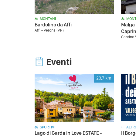
MONTANI
MONT
Bardolino da Affi
Malga 
Affi - Verona (VR)
Capri
Caprino 
Eventi
23,7
km
SPORTIVI
ALTR
Lago di Garda in Love ESTATE -
Il Borg