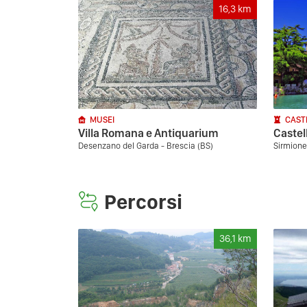
16,3
km
MUSEI
CAST
Villa Romana e Antiquarium
Castel
Desenzano del Garda - Brescia (BS)
Sirmione
Percorsi
36,1
km