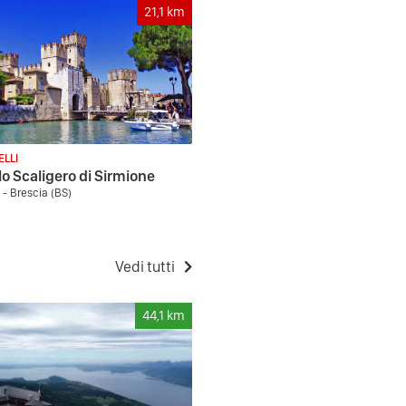
21,1
km
ELLI
lo Scaligero di Sirmione
 - Brescia (BS)
Vedi tutti
44,1
km