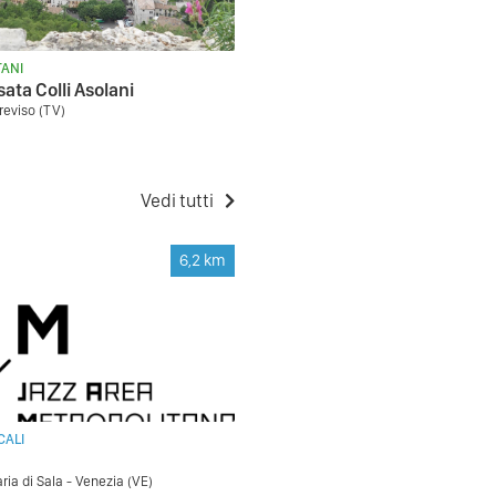
ANI
sata Colli Asolani
reviso (TV)
Vedi tutti
6,2
km
CALI
ria di Sala - Venezia (VE)