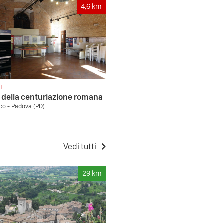
4,6
km
I
della centuriazione romana
co - Padova (PD)
Vedi tutti
29
km