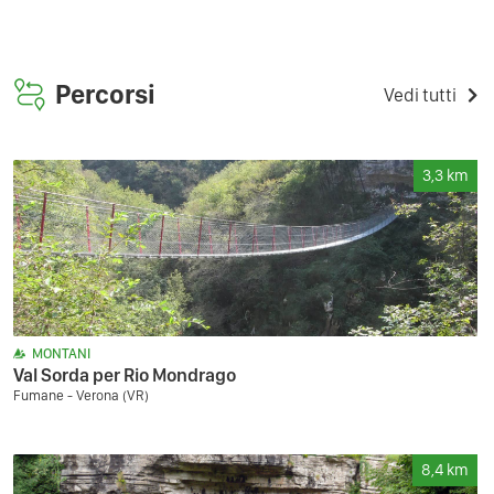
Percorsi
Vedi tutti
3,3
km
MONTANI
Val Sorda per Rio Mondrago
Fumane - Verona (VR)
8,4
km