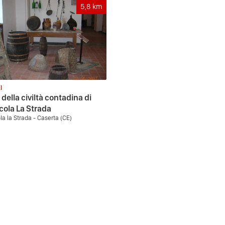
5,8
km
I
della civiltà contadina di
cola La Strada
la la Strada - Caserta (CE)