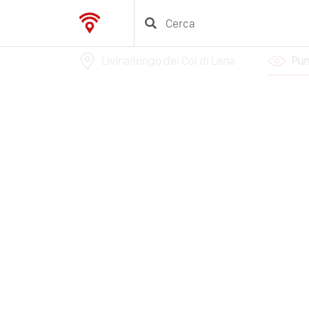
Livinallongo del Col di Lana
Pun