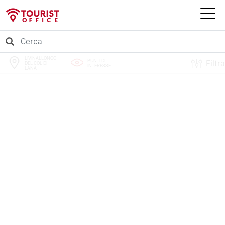
LIVINALLONGO
PUNTI DI
Filtra
DEL COL DI
INTERESSE
LANA
PERCORSI
EVENTI