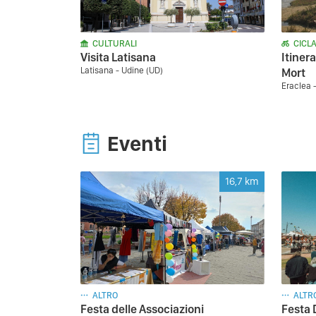
CULTURALI
CICLA
Visita Latisana
Itiner
Latisana - Udine (UD)
Mort
Eraclea 
Eventi
16,7
km
ALTRO
ALTR
Festa delle Associazioni
Festa 