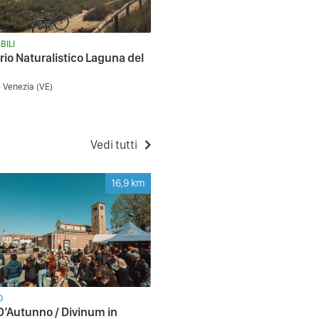
BILI
ario Naturalistico Laguna del
- Venezia (VE)
Vedi tutti
16,9
km
O
D’Autunno / Divinum in