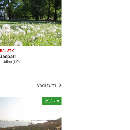
RALISTICI
Gaspari
 - Udine (UD)
Vedi tutti
29,3
km