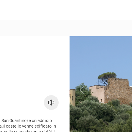
Previous
i San Guantino) è un edificio
.Il castello venne edificato in
, nella seconda metà del XIII,