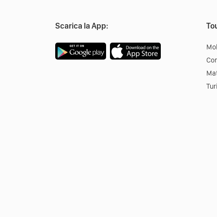
Scarica la App:
Tou
Mob
Co
Mat
Tur