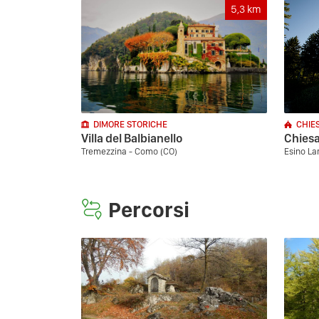
5,3
km
DIMORE STORICHE
CHIE
Villa del Balbianello
Chiesa
Tremezzina - Como (CO)
Esino Lar
Percorsi