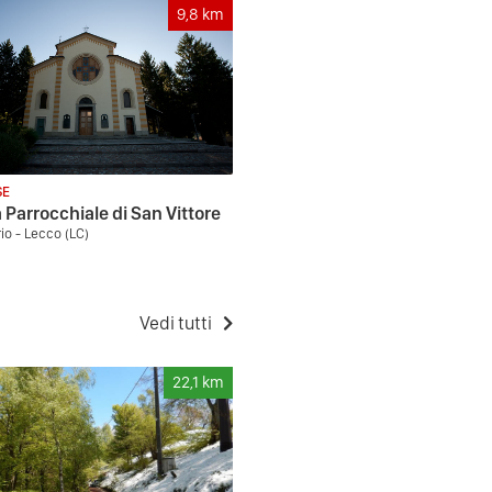
9,8
km
SE
 Parrocchiale di San Vittore
io - Lecco (LC)
Vedi tutti
22,1
km