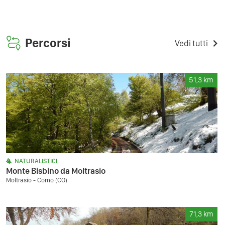
Percorsi
Vedi tutti
51,3
km
NATURALISTICI
Monte Bisbino da Moltrasio
Moltrasio - Como (CO)
71,3
km