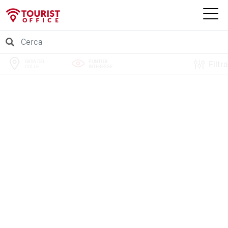
GIOIA DEL
PUNTI DI
Filtra
COLLE
INTERESSE
PERCORSI
EVENTI