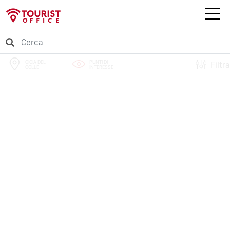
GIOIA DEL
PUNTI DI
Filtra
COLLE
INTERESSE
PERCORSI
EVENTI