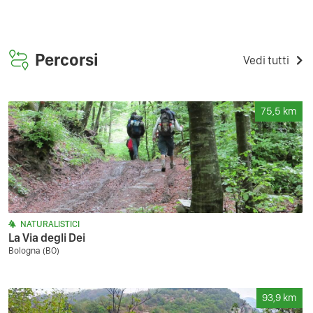
Percorsi
Vedi tutti
75,5
km
NATURALISTICI
La Via degli Dei
Bologna (BO)
93,9
km