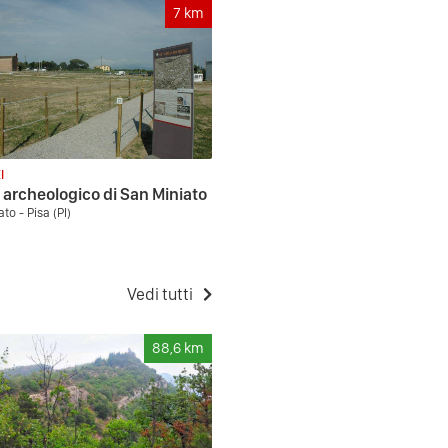
7
km
I
archeologico di San Miniato
to - Pisa (PI)
Vedi tutti
88,6
km