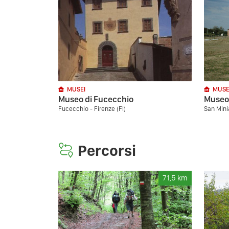
MUSEI
MUSE
Museo di Fucecchio
Museo 
Fucecchio - Firenze (FI)
San Minia
Percorsi
71,5
km