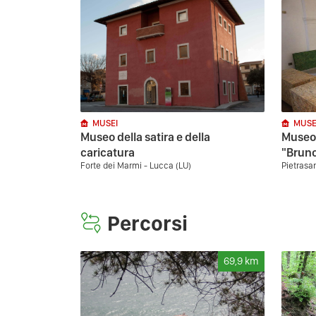
MUSEI
MUSE
Museo della satira e della
Museo 
caricatura
"Brun
Forte dei Marmi - Lucca (LU)
Pietrasa
Percorsi
69,9
km