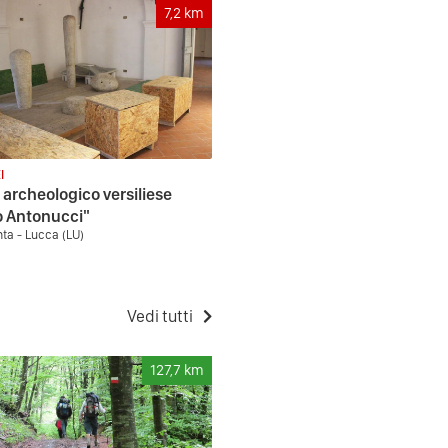
7,2
km
I
archeologico versiliese
o Antonucci"
nta - Lucca (LU)
Vedi tutti
127,7
km