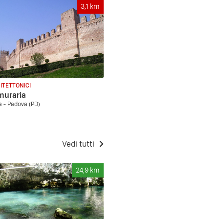
3,1
km
ITETTONICI
muraria
la - Padova (PD)
Vedi tutti
24,9
km