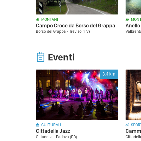
MONTANI
MONT
Campo Croce da Borso del Grappa
Anello
Borso del Grappa - Treviso (TV)
Valbrent
Eventi
3,4
km
CULTURALI
SPORT
Cittadella Jazz
Cammi
Cittadella - Padova (PD)
Cittadel