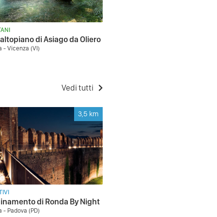
ANI
 altopiano di Asiago da Oliero
a - Vicenza (VI)
Vedi tutti
3,5
km
IVI
namento di Ronda By Night
la - Padova (PD)