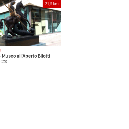
21,6
km
I
 Museo all'Aperto Bilotti
 (CS)