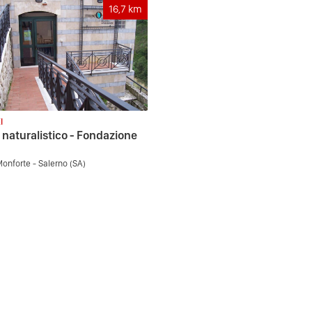
16,7
km
I
naturalistico - Fondazione
Monforte - Salerno (SA)