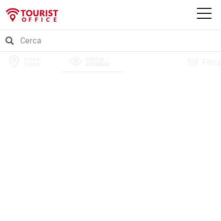
FARA IN
PUNTI DI
Filtra
SABINA
INTERESSE
PERCORSI
EVENTI