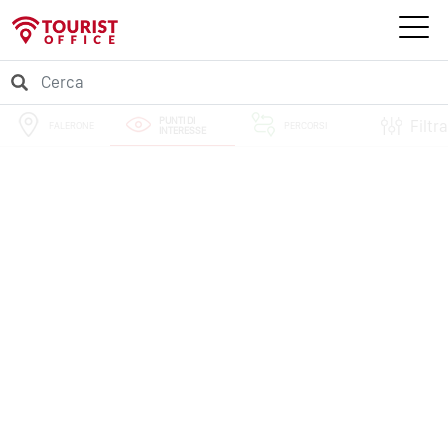
PUNTI DI
Filtra
FALERONE
PERCORSI
INTERESSE
EVENTI