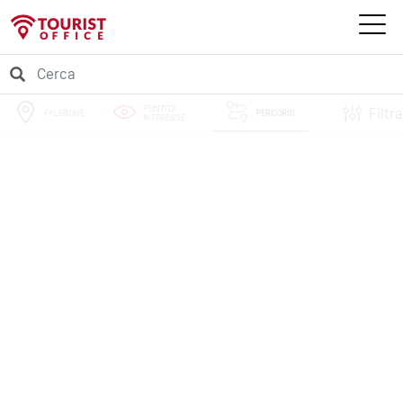
PUNTI DI
Filtra
FALERONE
PERCORSI
INTERESSE
EVENTI