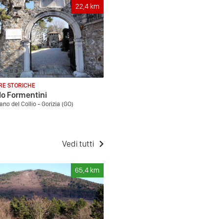
22,4
km
RE STORICHE
lo Formentini
ano del Collio - Gorizia (GO)
Vedi tutti
65,4
km