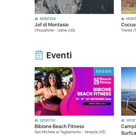
MONTANI
MONT
Jof di Montasio
Cocus
Chiusaforte - Udine (UD)
Trieste (
Eventi
89,6
km
SPORTIVI
SPORT
Bibione Beach Fitness
Campio
San Michele al Tagliamento - Venezia (VE)
Surfca