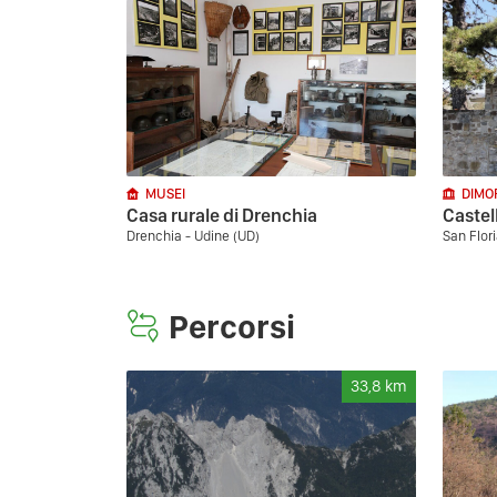
MUSEI
DIMO
Casa rurale di Drenchia
Castel
Drenchia - Udine (UD)
San Flori
Percorsi
33,8
km