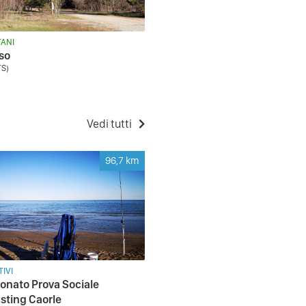
ANI
so
TS)
Vedi tutti
96,7
km
IVI
nato Prova Sociale
sting Caorle