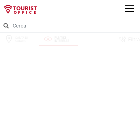
DANTA DI
PUNTI DI
Filtra
CADORE
INTERESSE
PERCORSI
EVENTI