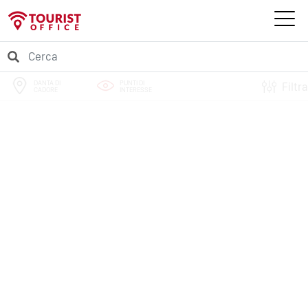
DANTA DI
PUNTI DI
Filtra
CADORE
INTERESSE
PERCORSI
EVENTI