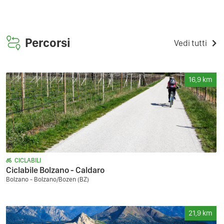
Percorsi
Vedi tutti
16,9
km
CICLABILI
Ciclabile Bolzano - Caldaro
Bolzano - Bolzano/Bozen (BZ)
21,9
km