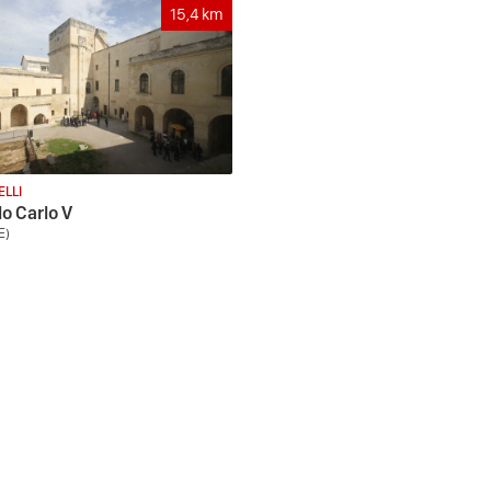
15,4
km
ELLI
lo Carlo V
E)