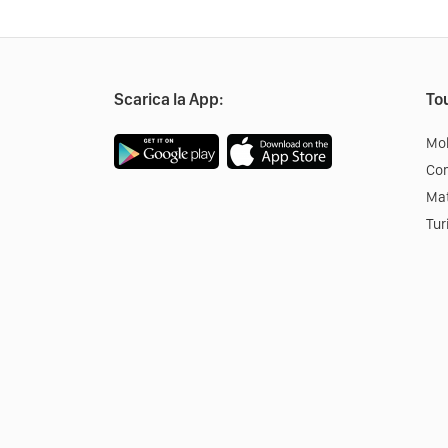
Scarica la App:
Tou
Mob
Co
Mat
Tur