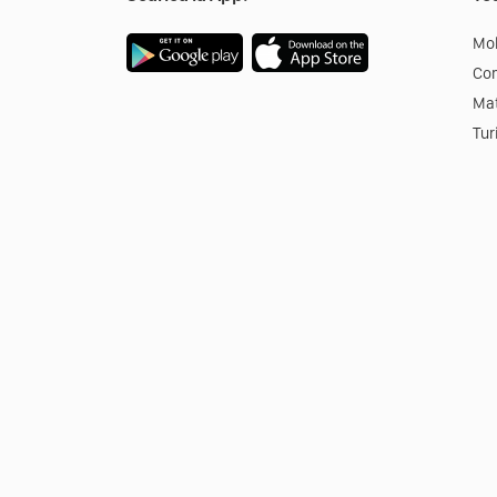
Mob
Co
Mat
Tur