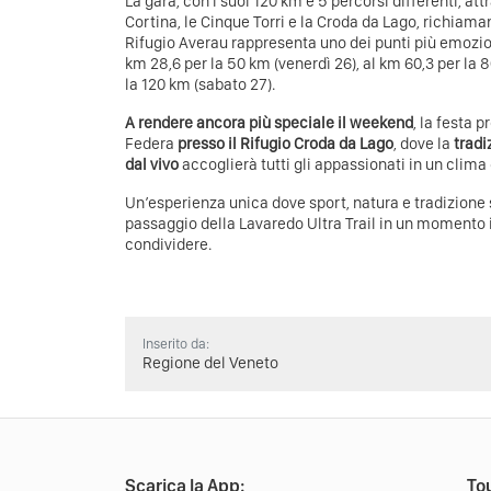
La gara, con i suoi 120 km e 5 percorsi differenti, att
Cortina, le Cinque Torri e la Croda da Lago, richiaman
Rifugio Averau rappresenta uno dei punti più emozio
km 28,6 per la 50 km (venerdì 26), al km 60,3 per la 
la 120 km (sabato 27).
A rendere ancora più speciale il weekend
, la festa 
Federa
presso il Rifugio Croda da Lago
, dove la
tradi
dal vivo
accoglierà tutti gli appassionati in un clima d
Un’esperienza unica dove sport, natura e tradizione 
passaggio della Lavaredo Ultra Trail in un momento 
condividere.
Inserito da:
Regione del Veneto
Scarica la App:
Tou