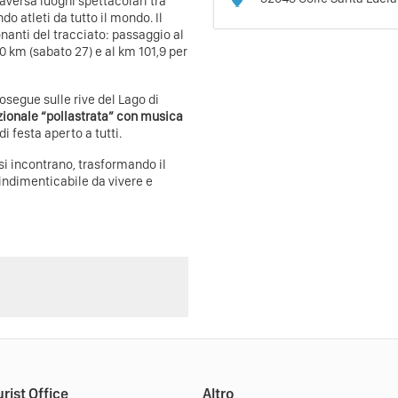
raversa luoghi spettacolari tra
do atleti da tutto il mondo. Il
nanti del tracciato: passaggio al
80 km (sabato 27) e al km 101,9 per
prosegue sulle rive del Lago di
zionale “pollastrata”
con musica
i festa aperto a tutti.
si incontrano, trasformando il
indimenticabile da vivere e
rist Office
Altro