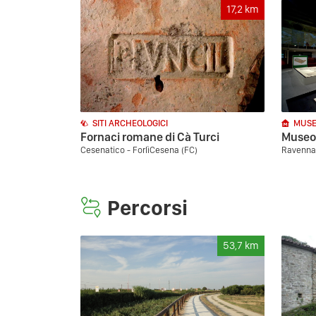
17,2
km
SITI ARCHEOLOGICI
MUSE
Fornaci romane di Cà Turci
Museo 
Cesenatico - ForlìCesena (FC)
Ravenna
Percorsi
53,7
km