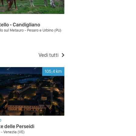
ello - Candigliano
lo sul Metauro - Pesaro e Urbino (PU)
Vedi tutti
105,4
km
O
te delle Perseidi
 - Venezia (VE)