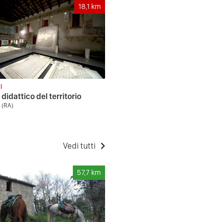
18,1
km
I
didattico del territorio
 (RA)
Vedi tutti
57,7
km