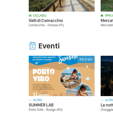
CICLABILI
IPPICI
Valli di Comacchio
Mercat
Comacchio - Ferrara (FE)
Mercatel
Eventi
88,6
km
ALTRO
ALTR
SUMMER LAB
La not
Porto Tolle - Rovigo (RO)
Chioggia