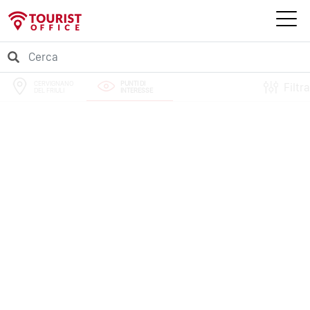
CERVIGNANO
PUNTI DI
Filtra
DEL FRIULI
INTERESSE
PERCORSI
EVENTI