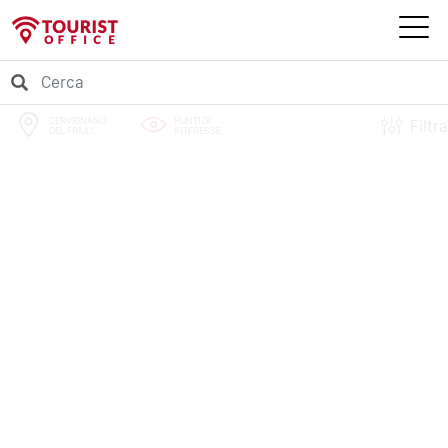
CERVIGNANO
PUNTI DI
Filtra
DEL FRIULI
INTERESSE
PERCORSI
EVENTI