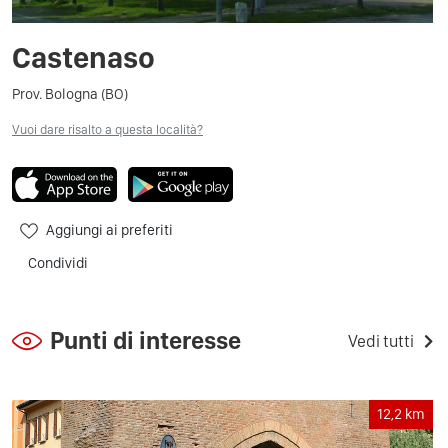
Castenaso
Prov. Bologna (BO)
Vuoi dare risalto a questa località?
Aggiungi ai preferiti
Condividi
Punti di interesse
Vedi tutti
12,2
km