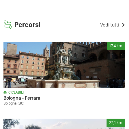
Percorsi
Vedi tutti
17,4
km
CICLABILI
Bologna - Ferrara
Bologna (BO)
22,1
km