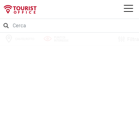
PUNTI DI
Filtra
CASTELROTTO
INTERESSE
PERCORSI
EVENTI