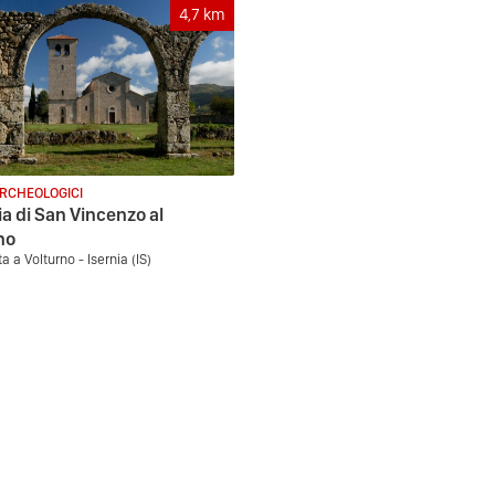
4,7
km
ARCHEOLOGICI
a di San Vincenzo al
no
 a Volturno - Isernia (IS)