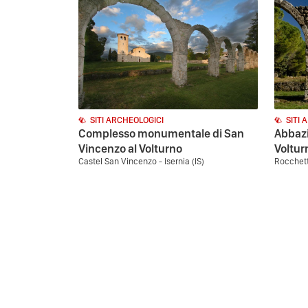
SITI ARCHEOLOGICI
SITI 
Complesso monumentale di San
Abbazi
Vincenzo al Volturno
Voltur
Castel San Vincenzo - Isernia (IS)
Rocchetta