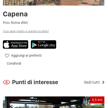
Capena
Prov. Roma (RM)
Vuoi dare risalto a questa località?
Aggiungi ai preferiti
Condividi
Punti di interesse
Vedi tutti
6,5
km