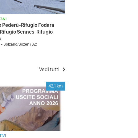
ANI
o Pederù-Rifugio Fodara
Rifugio Sennes-Rifugio
ù
- Bolzano/Bozen (BZ)
Vedi tutti
42,1
km
IVI