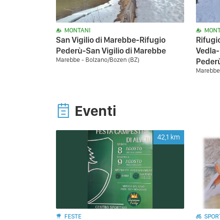
MONTANI
MONT
San Vigilio di Marebbe-Rifugio
Rifugi
Pederù-San Vigilio di Marebbe
Vedla-
Marebbe - Bolzano/Bozen (BZ)
Peder
Marebbe 
Eventi
42,1
km
FESTE
SPORT