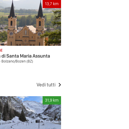
13,7
km
SE
 di Santa Maria Assunta
- Bolzano/Bozen (BZ)
Vedi tutti
31,9
km