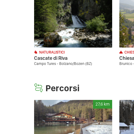
NATURALISTICI
CHIE
Cascate di Riva
Chiesa
Campo Tures - Bolzano/Bozen (BZ)
Brunico 
Percorsi
27,6
km