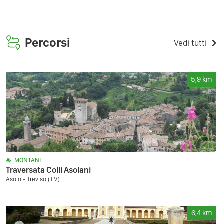
Percorsi
Vedi tutti
5,9
km
MONTANI
Traversata Colli Asolani
Asolo - Treviso (TV)
6,4
km