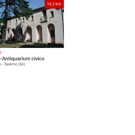
14,3
km
I
Antiquarium civico
 - Salerno (SA)