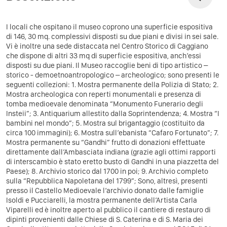
I locali che ospitano il museo coprono una superficie espositiva
di 146, 30 mq. complessivi disposti su due piani e divisi in sei sale.
Vi è inoltre una sede distaccata nel Centro Storico di Caggiano
che dispone di altri 33 mq di superficie espositiva, anch’essi
disposti su due piani. Il Museo raccoglie beni di tipo artistico –
storico - demoetnoantropologico – archeologico; sono presenti le
seguenti collezioni: 1. Mostra permanente della Polizia di Stato; 2.
Mostra archeologica con reperti monumentali e presenza di
tomba medioevale denominata “Monumento Funerario degli
Insteii”; 3. Antiquarium allestito dalla Soprintendenza; 4. Mostra “I
bambini nel mondo”; 5. Mostra sul brigantaggio (costituito da
circa 100 immagini); 6. Mostra sull’ebanista “Cafaro Fortunato”; 7.
Mostra permanente su “Gandhi” frutto di donazioni effettuate
direttamente dall’Ambasciata indiana (grazie agli ottimi rapporti
di interscambio è stato eretto busto di Gandhi in una piazzetta del
Paese); 8. Archivio storico dal 1700 in poi; 9. Archivio completo
sulla “Repubblica Napoletana del 1799”; Sono, altresì, presenti
presso il Castello Medioevale l’archivio donato dalle famiglie
Isoldi e Pucciarelli, la mostra permanente dell’Artista Carla
Viparelli ed è inoltre aperto al pubblico il cantiere di restauro di
dipinti provenienti dalle Chiese di S. Caterina e di S. Maria dei