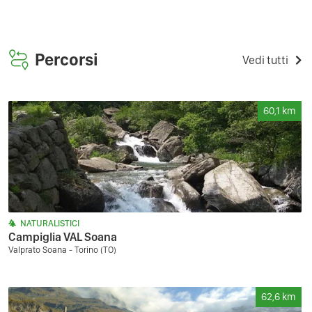
Percorsi
Vedi tutti
60,1
km
NATURALISTICI
Campiglia VAL Soana
Valprato Soana - Torino (TO)
62,6
km