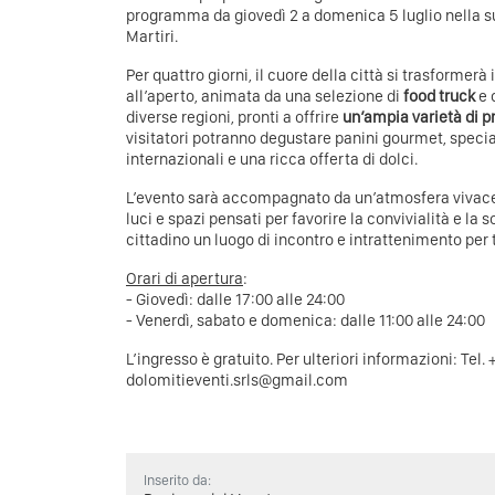
programma da giovedì 2 a domenica 5 luglio nella su
Martiri.
Per quattro giorni, il cuore della città si trasformer
all’aperto, animata da una selezione di
food truck
e 
diverse regioni, pronti a offrire
un’ampia varietà di 
visitatori potranno degustare panini gourmet, special
internazionali e una ricca offerta di dolci.
L’evento sarà accompagnato da un’atmosfera vivace
luci e spazi pensati per favorire la convivialità e la 
cittadino un luogo di incontro e intrattenimento per t
Orari di apertura
:
- Giovedì: dalle 17:00 alle 24:00
- Venerdì, sabato e domenica: dalle 11:00 alle 24:00
L’ingresso è gratuito. Per ulteriori informazioni: Tel
dolomitieventi.srls@gmail.com
Inserito da: