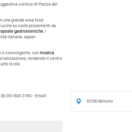
ggestiva cornice di Piazza dei
à in una grande area food
cucine su ruote provenienti da
proposte gastronomiche
. I
ità italiane, sapori
 e coinvolgente, con
musica
,
socializzazione, rendendo il centro
utte le età.
. +39 351 600 2780 - Email:
32100
Belluno