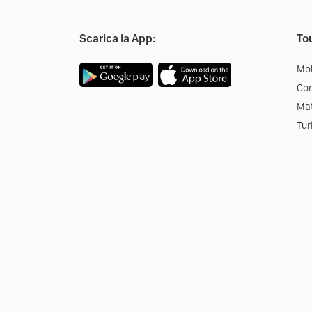
Scarica la App:
Tou
Mob
Co
Mat
Tur