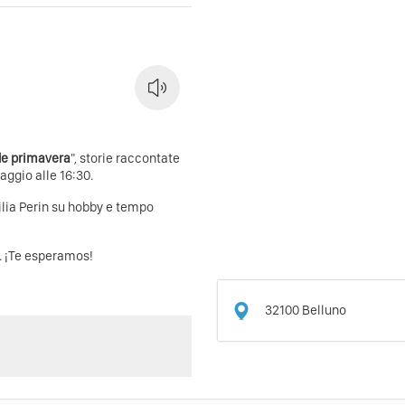
de primavera
", storie raccontate
aggio alle 16:30.
lia Perin su hobby e tempo
i. ¡Te esperamos!
32100
Belluno