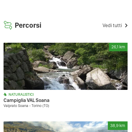
Percorsi
Vedi tutti
26,1
km
NATURALISTICI
Campiglia VAL Soana
Valprato Soana - Torino (TO)
38,9
km